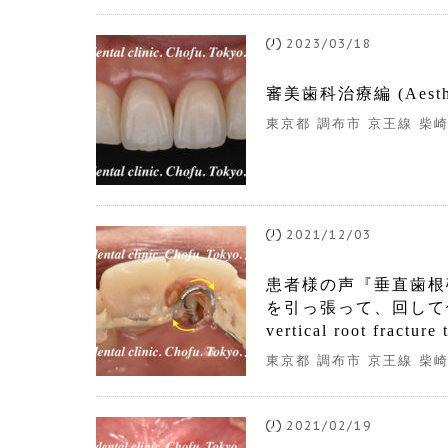
2023/03/18
審美歯科治療編 (Aesthe
東京都 調布市 京王線 柴崎
2021/12/03
患者様の声『垂直歯根
を引っ張って、回して保存しま
vertical root fracture 
東京都 調布市 京王線 柴
2021/02/19