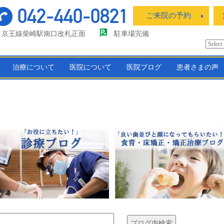
042-440-0821
ご来院の予約
京王線柴崎駅南口改札正面
駐車場完備
治療について
医院について
医院ブログ
患者さまの声