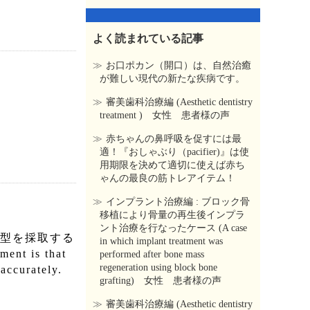
よく読まれている記事
お口ポカン（開口）は、自然治癒
が難しい現代の新たな疾病です。
審美歯科治療編 (Aesthetic dentistry
treatment ) 女性 患者様の声
赤ちゃんの鼻呼吸を促すには最
適！『おしゃぶり（pacifier)』は使
用期限を決めて適切に使えば赤ち
ゃんの最良の筋トレアイテム！
インプラント治療編 : ブロック骨
移植により骨量の再生後インプラ
ント治療を行なったケース (A case
型を採取する
in which implant treatment was
ent is that
performed after bone mass
regeneration using block bone
 accurately.
grafting) 女性 患者様の声
審美歯科治療編 (Aesthetic dentistry