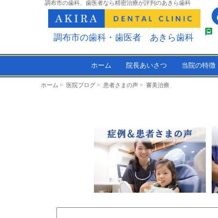
調布市の歯科、歯医者なら精密治療が評判のあきら歯科
調布市の歯科・歯医者 あきら歯科
ホーム
院長あいさつ
当院の特徴
ホーム
>
医院ブログ
>
患者さまの声
>
審美治療