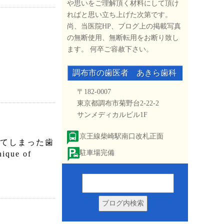
や思いをご理解頂く材料にして頂け
ればと思い立ち上げた次第です。
尚、当医院HP、ブログ上の掲載写真
の無断使用、無断転用をお断り致し
ます。 何卒ご容赦下さい。
調布市の歯医者 あきら歯科
〒182-0007
東京都調布市菊野台2-22-2
サンメディカルビル1F
京王線柴崎駅南口改札正面
てしまった歯
駐車場完備
que of