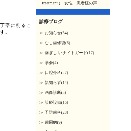
treatment ) 女性 患者様の声
診療ブログ
丁寧に削るこ
す。
お知らせ(34)
むし歯修復(6)
歯ぎしり•ナイトガード(17)
学会(4)
口腔外科(27)
親知らず(14)
画像診断(3)
診療設備(16)
予防歯科(28)
歯周病(9)