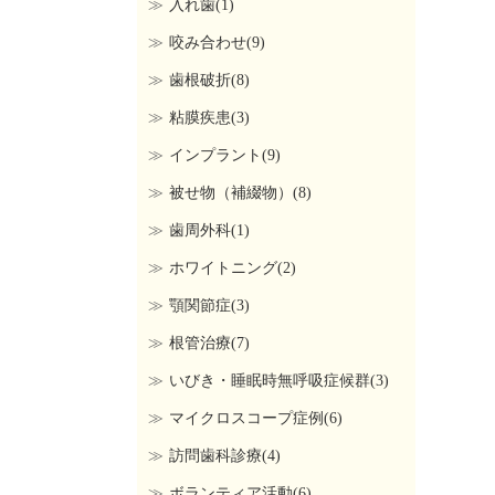
入れ歯(1)
咬み合わせ(9)
歯根破折(8)
粘膜疾患(3)
インプラント(9)
被せ物（補綴物）(8)
歯周外科(1)
ホワイトニング(2)
顎関節症(3)
根管治療(7)
いびき・睡眠時無呼吸症候群(3)
マイクロスコープ症例(6)
訪問歯科診療(4)
ボランティア活動(6)