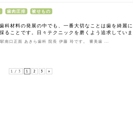
科
歯肉圧排
被せもの
歯科材料の発展の中でも、一番大切なことは歯を綺麗に
採ることです。日々テクニックを磨くよう追求していま
駅南口正面 あきら歯科 院長 伊藤 玲です。 審美歯 ...
1 / 3
1
2
3
»