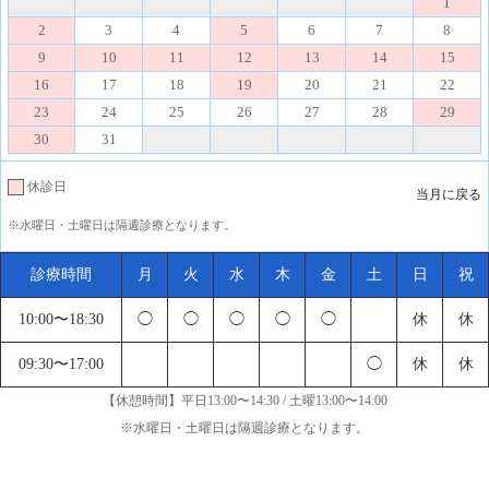
1
2
3
4
5
6
7
8
9
10
11
12
13
14
15
16
17
18
19
20
21
22
23
24
25
26
27
28
29
30
31
休診日
当月に戻る
※水曜日・土曜日は隔週診療となります。
診療時間
月
火
水
木
金
土
日
祝
10:00〜18:30
◯
◯
◯
◯
◯
休
休
09:30〜17:00
◯
休
休
【休憩時間】平日13:00〜14:30 / 土曜13:00〜14:00
※水曜日・土曜日は隔週診療となります。