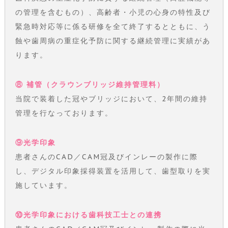
の管理を含むもの）、高齢者・小児の心身の特性及び
緊急時対応等に係る研修を全て終了するとともに、う
蝕や歯周病の重症化予防に関する継続管理に実績があ
ります。
⑧ 補管（クラウンブリッジ維持管理料）
当院で装着した冠やブリッジにおいて、2年間の維持
管理を行なっております。
⑨光学印象
患者さんのCAD／CAM冠及びインレーの製作に際
し、デジタル印象採得装置を活用して、歯型取りを実
施しています。
⑩光学印象における歯科技工士との連携