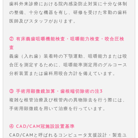
歯科外来診療における院内感染防止対策に十分な体制
の整備、十分な機器を有し、研修を受けた常勤の歯科
医師及びスタッフがおります。
② 有床義歯咀嚼機能検査・咀嚼能力検査・咬合圧検
査
義歯（入れ歯）装着時の下顎運動、咀嚼能力または咬
合圧を測定するために、咀嚼能率測定用のグルコース
分析装置または歯科用咬合力計を備えています。
③ 手術用顕微鏡加算・歯根端切除術の注3
複雑な根管治療及び根管内の異物除去を行う際には、
手術用顕微鏡を用いて治療を行っています。
④ CAD/CAM冠施設設置基準
CAD/CAMと呼ばれるコンピュータ支援設計・製造ユ