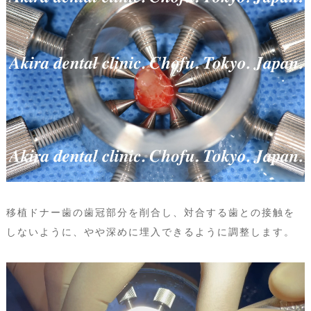
移植ドナー歯の歯冠部分を削合し、対合する歯との接触を
しないように、やや深めに埋入できるように調整します。
動
画
プ
レ
ー
ヤ