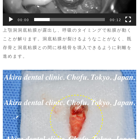
00:00
00:12
上顎洞洞底粘膜が露出し、呼吸のタイミングで粘膜が動く
ことが解ります。洞底粘膜が裂けるようなことがなく、既
存骨と洞底粘膜との間に移植骨を填入できるように剥離を
進めます。