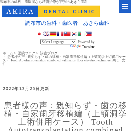
調布市の歯科、歯医者なら精密治療が評判のあきら歯科
調布市の歯科・歯医者 あきら歯科
Powered by
Translate
ホーム
>
医院ブログ
>
診療ブログ
>
患者様の声 : 親知らず・歯の移植・自家歯牙移植編（上顎洞挙上術併用ケー
ス） Tooth Autotransplantation combined with sinus floor elevation technique 50代 女
性
2022年12月25日更新
患者様の声 : 親知らず・歯の移
植・自家歯牙移植編（上顎洞挙
上術併用ケース） Tooth
Autotransplantation combined