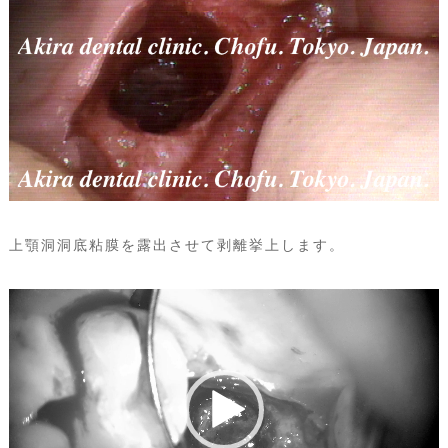
上顎洞洞底粘膜を露出させて剥離挙上します。
動
画
プ
レ
ー
ヤ
ー