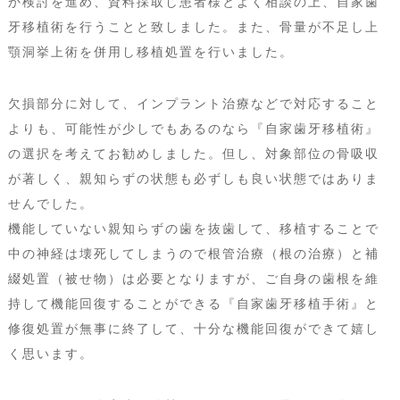
か検討を進め、資料採取し患者様とよく相談の上、自家歯
牙移植術を行うことと致しました。また、骨量が不足し上
顎洞挙上術を併用し移植処置を行いました。
欠損部分に対して、インプラント治療などで対応すること
よりも、可能性が少しでもあるのなら『自家歯牙移植術』
の選択を考えてお勧めしました。但し、対象部位の骨吸収
が著しく、親知らずの状態も必ずしも良い状態ではありま
せんでした。
機能していない親知らずの歯を抜歯して、移植することで
中の神経は壊死してしまうので根管治療（根の治療）と補
綴処置（被せ物）は必要となりますが、ご自身の歯根を維
持して機能回復することができる『自家歯牙移植手術』と
修復処置が無事に終了して、十分な機能回復ができて嬉し
く思います。