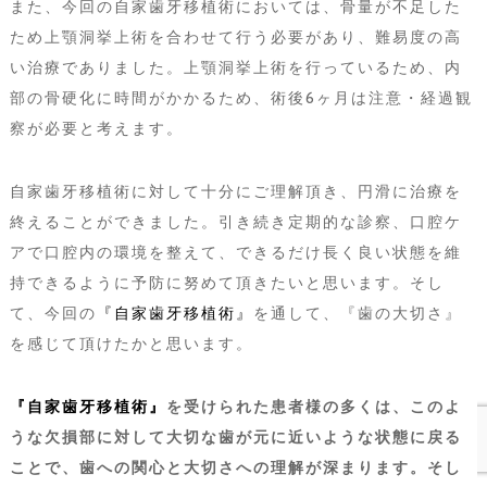
また、今回の自家歯牙移植術においては、骨量が不足した
ため上顎洞挙上術を合わせて行う必要があり、難易度の高
い治療でありました。上顎洞挙上術を行っているため、内
部の骨硬化に時間がかかるため、術後6ヶ月は注意・経過観
察が必要と考えます。
自家歯牙移植術に対して十分にご理解頂き、円滑に治療を
終えることができました。引き続き定期的な診察、口腔ケ
アで口腔内の環境を整えて、できるだけ長く良い状態を維
持できるように予防に努めて頂きたいと思います。そし
て、今回の
『自家歯牙移植術』
を通して、『歯の大切さ』
を感じて頂けたかと思います。
『自家歯牙移植術』
を受けられた患者様の多くは、このよ
うな欠損部に対して大切な歯が元に近いような状態に戻る
ことで、歯への関心と大切さへの理解が深まります。そし