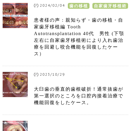
2024/02/04
歯の移植
自家歯牙移植術
患者様の声 : 親知らず・歯の移植・自
家歯牙移植編 Tooth
Autotransplantation 40代 男性 (下顎
左右に自家歯牙移植術により入れ歯治
療を回避し咬合機能を回復したケー
ス）
2023/10/29
大臼歯の垂直的歯根破折！通常抜歯が
第一選択のところを口腔内接着治療で
機能回復をしたケース。