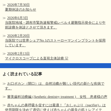
2026年7月30日
夏期休診のお知らせ
2026年6月3日
当医院地域・調布市緊急速報警戒レベル４避難指示発令により午
前診療を休診とさせて頂きます。
2026年2月20日
当医院では世界シェアNo.1のストーローマンインプラントを採用
しています。
2026年2月13日
マイクロスコープによる直視主体診療 🦷
よく読まれている記事
お口ポカン（開口）は、自然治癒が難しい現代の新たな疾病で
す。
審美歯科治療編 (Aesthetic dentistry treatment ) 女性 患者様の声
赤ちゃんの鼻呼吸を促すには最適！『おしゃぶり（pacifier)』は
使用期限を決めて適切に使えば赤ちゃんの最良の筋トレアイテ