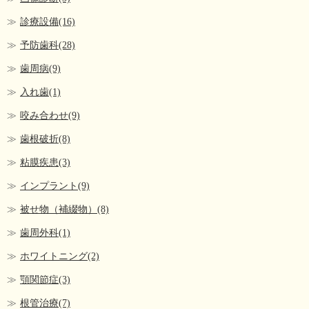
診療設備(16)
予防歯科(28)
歯周病(9)
入れ歯(1)
咬み合わせ(9)
歯根破折(8)
粘膜疾患(3)
インプラント(9)
被せ物（補綴物）(8)
歯周外科(1)
ホワイトニング(2)
顎関節症(3)
根管治療(7)