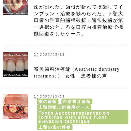
歯が割れた。歯根が折れて抜歯してイ
ンプラント治療を勧められた。下顎大
臼歯の垂直的歯根破折！通常抜歯が第
一選択のところを口腔内接着治療で機
能回復をしたケース。
2023/03/18
審美歯科治療編 (Aesthetic dentistry
treatment ) 女性 患者様の声
2022/12/25
歯の移植
自家歯牙移植
上顎洞挙上術併用ケース
Tooth Autotransplantation
combined with sinus floor
elevation technique
上顎の歯の移植