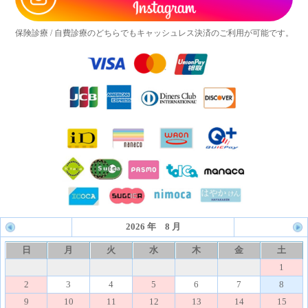
保険診療 / 自費診療のどちらでもキャッシュレス決済のご利用が可能です。
2026 年 8 月
日
月
火
水
木
金
土
1
2
3
4
5
6
7
8
9
10
11
12
13
14
15