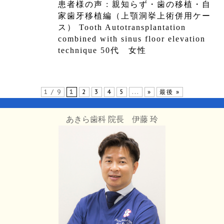
患者様の声 : 親知らず・歯の移植・自
家歯牙移植編（上顎洞挙上術併用ケー
ス） Tooth Autotransplantation
combined with sinus floor elevation
technique 50代 女性
1 / 9
1
2
3
4
5
...
»
最後 »
あきら歯科 院長 伊藤 玲