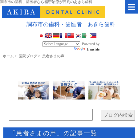
調布市の歯科、歯医者なら精密治療が評判のあきら歯科
調布市の歯科・歯医者 あきら歯科
Powered by
Translate
ホーム
>
医院ブログ
>
患者さまの声
「患者さまの声」の記事一覧